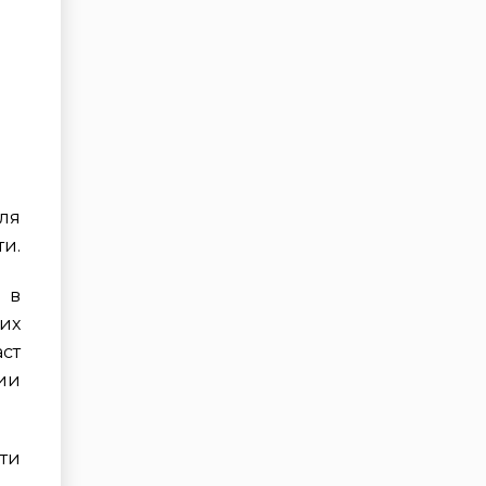
ля
ти.
 в
их
ст
ии
сти