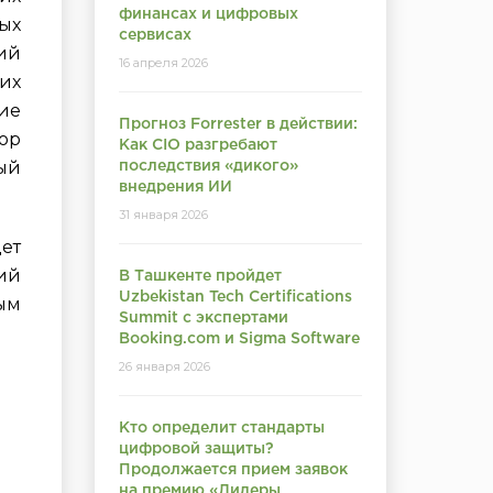
финансах и цифровых
ых
сервисах
ий
16 апреля 2026
их
ие
Прогноз Forrester в действии:
тор
Как CIO разгребают
ый
последствия «дикого»
внедрения ИИ
31 января 2026
ет
кий
В Ташкенте пройдет
Uzbekistan Tech Certifications
ым
Summit с экспертами
Booking.com и Sigma Software
26 января 2026
Кто определит стандарты
цифровой защиты?
Продолжается прием заявок
на премию «Лидеры