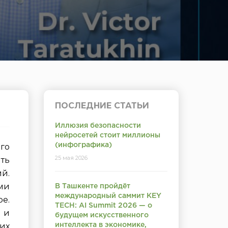
ПОСЛЕДНИЕ СТАТЬИ
Иллюзия безопасности
нейросетей стоит миллионы
го
(инфографика)
25 мая 2026
ть
й.
ми
В Ташкенте пройдёт
международный саммит KEY
е.
TECH: AI Summit 2026 — о
 и
будущем искусственного
их
интеллекта в экономике,