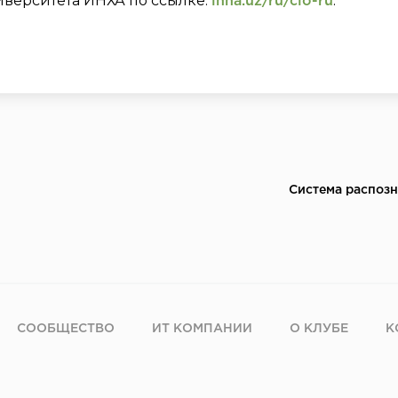
иверситета ИНХА по ссылке:
.
inha.uz/ru/cio-ru
Система распозн
СООБЩЕСТВО
ИТ КОМПАНИИ
О КЛУБЕ
К