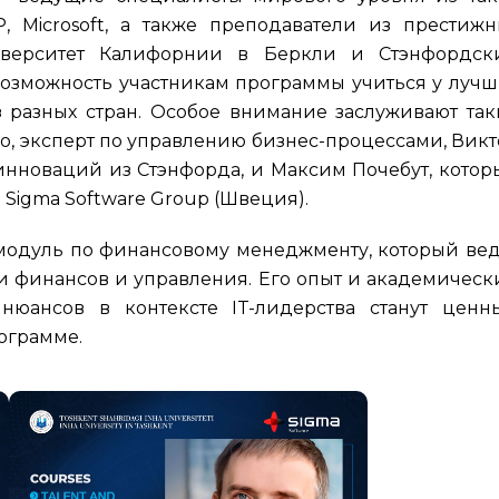
, Microsoft, а также преподаватели из престижн
иверситет Калифорнии в Беркли и Стэнфордск
 возможность участникам программы учиться у лучш
 разных стран. Особое внимание заслуживают так
о, эксперт по управлению бизнес-процессами, Вик
 инноваций из Стэнфорда, и Максим Почебут, котор
Sigma Software Group (Швеция).
 модуль по финансовому менеджменту, который вед
ти финансов и управления. Его опыт и академичес
юансов в контексте IT-лидерства станут ценн
ограмме.