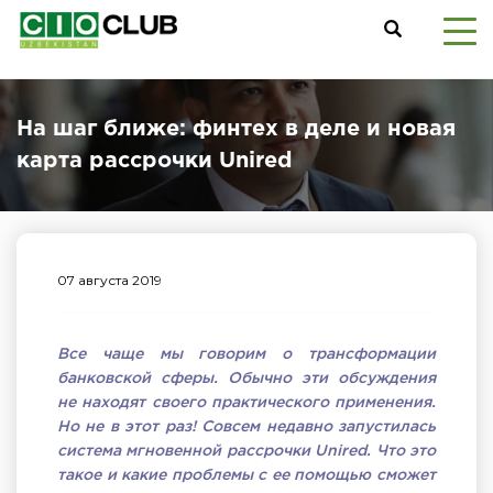
На шаг ближе: финтех в деле и новая
карта рассрочки Unired
07 августа 2019
Все чаще мы говорим о трансформации
банковской сферы. Обычно эти обсуждения
не находят своего практического применения.
Но не в этот раз! Совсем недавно запустилась
система мгновенной рассрочки
Unired
. Что это
такое и какие проблемы с ее помощью сможет