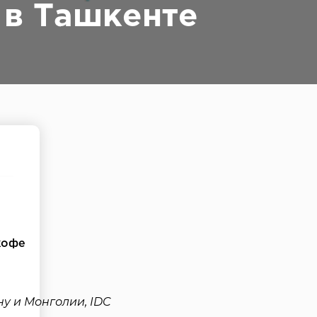
 в Ташкенте
кофе
у и Монголии, IDC