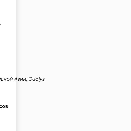
г
ьной Азии, Qualys
сов