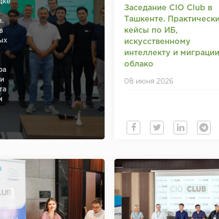
дке
Заседание CIO Club в
Ташкенте. Практическ
n.
кейсы по ИБ,
в
ых
искусственному
интеллекту и миграции
облако
ра
ки
08 июня 2026
та
м