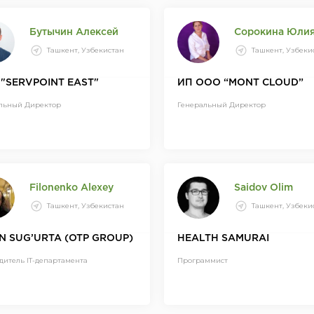
Бутычин Алексей
Сорокина Юли
Ташкент, Узбекистан
Ташкент, Узбеки
"SERVPOINT EAST"
ИП ООО “MONT CLOUD”
льный Директор
Генеральный Директор
Filonenko Alexey
Saidov Olim
Ташкент, Узбекистан
Ташкент, Узбеки
N SUG’URTA (OTP GROUP)
HEALTH SAMURAI
дитель IT-департамента
Программист