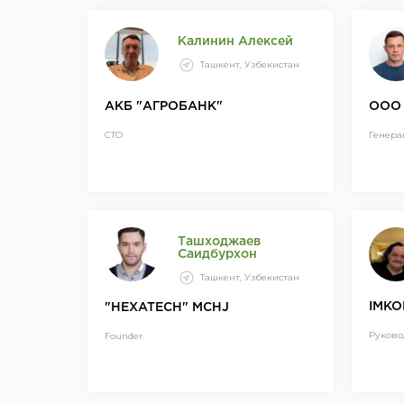
Калинин Алексей
Ташкент, Узбекистан
АКБ "АГРОБАНК"
OOO 
CTO
Генера
Ташходжаев
Саидбурхон
Ташкент, Узбекистан
IMKO
"HEXATECH" MCHJ
Руково
Founder