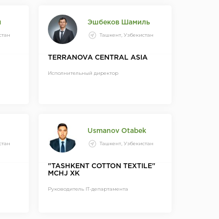
я
Эшбеков Шамиль
стан
Ташкент, Узбекистан
TERRANOVA CENTRAL ASIA
Исполнительный директор
Usmanov Otabek
стан
Ташкент, Узбекистан
"TASHKENT COTTON TEXTILE"
MCHJ XK
Руководитель IT-департамента