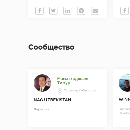
Сообщество
Маматходжаев
Тимур
Ташкент, Узбекистан
WINN
NAG UZBEKISTAN
Directo
Директор
Develo