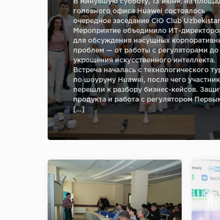
В минувшую субботу, 13 июня, на площа
головного офиса Huawei состоялось
очередное заседание CIO Club Uzbekista
Мероприятие объединило ИТ-директоро
для обсуждения насущных корпоративн
проблем — от работы с регуляторами до
укрощения искусственного интеллекта.
Встреча началась с технологического ту
по шоуруму Huawei, после чего участни
перешли к разбору бизнес-кейсов. Защи
продукта и работа с регулятором Первы
[…]