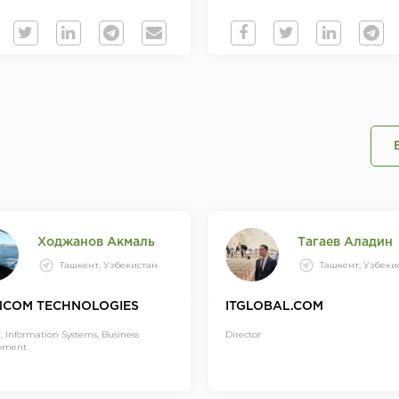
Ходжанов Акмаль
Тагаев Аладин
Ташкент, Узбекистан
Ташкент, Узбеки
COM TECHNOLOGIES
ITGLOBAL.COM
r, Information Systems, Business
Director
pment